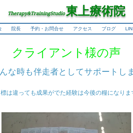
東上療術院
​Therapy&TrainingStudio
金
院長
予約・お問合せ
アクセス
ブログ
LI
クライアント様の声
どんな時も伴走者としてサポートし
目標は違っても成果がでた経験は今後の糧になりま