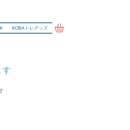
NK
KOBAトレグッズ
ます
す